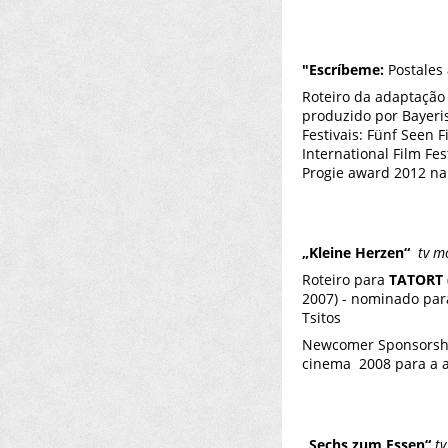
"Escríbeme:
Postales
Roteiro da adaptação
produzido por Bayeri
Festivais: Fünf Seen F
International Film Fes
Progie award 2012 na
„Kleine Herzen“
tv m
Roteiro para
TATORT
2007) - nominado para
Tsitos
Newcomer Sponsorshi
cinema 2008 para a at
„Sechs zum Essen“
tv