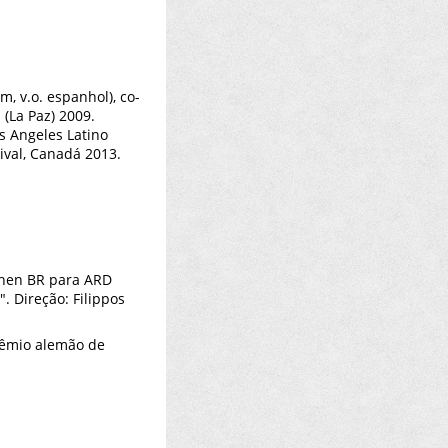
, v.o. espanhol), co-
(La Paz) 2009.
os Angeles Latino
tival, Canadá 2013.
ehen BR para ARD
. Direção: Filippos
rêmio alemão de