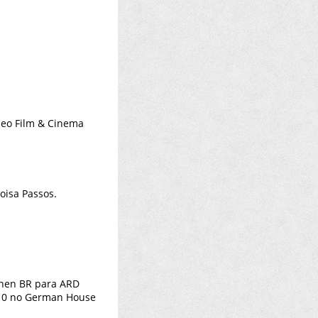
neo Film & Cinema
oisa Passos.
ehen BR para ARD
010 no German House