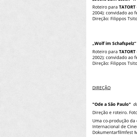
Roteiro para
TATORT
2004); convidado ao f
Direção: Filippos Tsit
„Wolf im Schafspelz
Roteiro para
TATORT
2002); convidado ao 
Direção: Filippos Tsit
DIREÇ
ÃO
"Ode a São Paulo"
d
Direção e roteiro. Fo
Uma co-produção da e
Internacional de Cin
Dokumentarfilmfest M