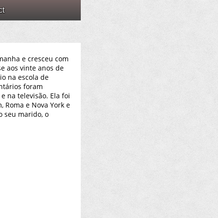
ct
manha e cresceu com
se aos vinte anos de
o na escola de
ntários foram
 na televisão. Ela foi
m, Roma e Nova York e
 o seu marido, o