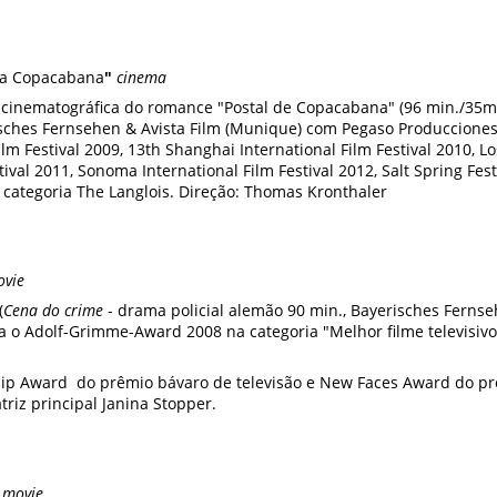
 a Copacabana
"
cinema
 cinematográfica do romance "Postal de Copacabana" (96 min./35mm
sches Fernsehen & Avista Film (Munique) com Pegaso Producciones 
ilm Festival 2009, 13th Shanghai International Film Festival 2010, L
tival 2011, Sonoma International Film Festival 2012, Salt Spring Fes
 categoria The Langlois. Direção: Thomas Kronthaler
ovie
(
Cena do crime
- drama policial alemão 90 min., Bayerisches Ferns
 o Adolf-Grimme-Award 2008 na categoria "Melhor filme televisivo"
p Award do prêmio bávaro de televisão e New Faces Award do p
riz principal Janina Stopper.
 movie