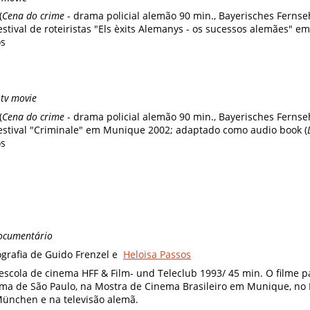
(
Cena do crime
- drama policial alemão 90 min., Bayerisches Ferns
estival de roteiristas "Els èxits Alemanys - os sucessos alemães" e
os
“
tv movie
(
Cena do crime
- drama policial alemão 90 min., Bayerisches Ferns
festival "Criminale" em Munique 2002; adaptado como audio book (
os
ocumentário
tografia de Guido Frenzel e
Heloisa Passos
scola de cinema HFF & Film- und Teleclub 1993/ 45 min. O filme 
ema de São Paulo, na Mostra de Cinema Brasileiro em Munique, no 
ünchen e na televisão alemã.