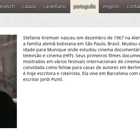
eutsch
català
castellano
português
english
conta
Stefanie Kremser nasceu em dezembro de 1967 na Ale
a família alemã-boliviana em São Paulo, Brasil. Mudou-
idade para Munique onde estudou cinema documentári
televisão e cinema (HFF). Seus primeiros filmes docume
mostrados em vários festivais internacionais de cinema e
convidada como fellow para casas de autores em Berli
é hoje escritora e roteirista. Ela vive em Barcelona com
escritor Jordi Puntí.