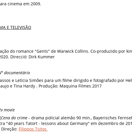
 para cinema em 2009.
MA E TELEVISÃO
ptação do romance "Gents" de Warwick Collins. Co-produzido por ki
020. Direcció: Dirk Kummer
s"
documentário
assos e Letícia Simões para um filme dirigido e fotografado por Hel
aujo e Tina Hardy . Produção: Maquina Filmes 2017
tv movie
(
Cena do crime
- drama policial alemão 90 min., Bayerisches Ferns
tra "40 years Tatort - lessons about Germany" em dezembro de 2
. Direção:
Filippos Tsitos