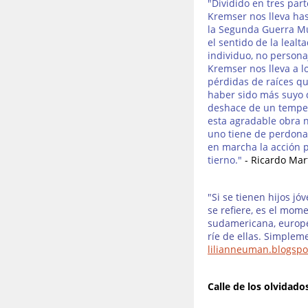
"Dividido en tres par
Kremser nos lleva ha
la Segunda Guerra Mun
el sentido de la lealt
individuo, no persona
Kremser nos lleva a lo
pérdidas de raíces q
haber sido más suyo 
deshace de un temperam
esta agradable obra n
uno tiene de perdonar
en marcha la acción p
tierno."
- Ricardo Mar
"
Si se tienen hijos j
se refiere, es el mom
sudamericana, europe
ríe de ellas. Simpleme
lilianneuman.blogspo
Calle de los olvidad