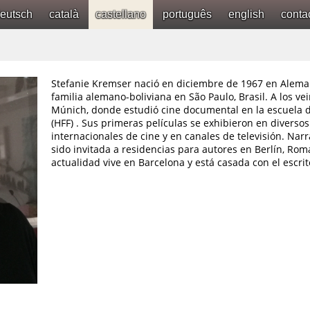
eutsch
català
castellano
português
english
conta
Stefanie Kremser nació en diciembre de 1967 en Aleman
familia alemano-boliviana en São Paulo, Brasil. A los ve
Múnich, donde estudió cine documental en la escuela de
(HFF) . Sus primeras películas se exhibieron en diversos
internacionales de cine y en canales de televisión. Narr
sido invitada a residencias para autores en Berlín, Rom
actualidad vive en Barcelona y está casada con el escrito