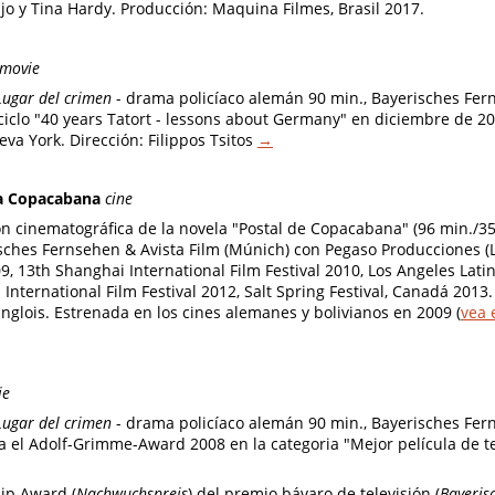
jo y Tina Hardy. Producción: Maquina Filmes, Brasil 2017.
 movie
Lugar del crimen
- drama policíaco alemán 90 min., Bayerisches Fe
 ciclo "40 years Tatort - lessons about Germany" en diciembre de 
va York. Dirección: Filippos Tsitos
→
 a Copacabana
cine
n cinematográfica de la novela "Postal de Copacabana" (96 min./35
ches Fernsehen & Avista Film (Múnich) con Pegaso Producciones (L
9, 13th Shanghai International Film Festival 2010, Los Angeles Latin
 International Film Festival 2012, Salt Spring Festival, Canadá 2013
anglois. Estrenada en los cines alemanes y bolivianos en 2009
(
vea e
ie
Lugar del crimen
- drama policíaco alemán 90 min., Bayerisches Fe
 el Adolf-Grimme-Award 2008 en la categoria "Mejor película de tel
p Award (
Nachwuchspreis
) del premio bávaro de televisión (
Bayeris