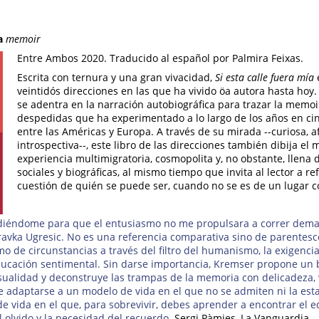
a
memoir
Entre Ambos 2020. Traducido al español por Palmira Feixas.
Escrita con ternura y una gran vivacidad,
Si esta calle fuera mía
veintidós direcciones en las que ha vivido öa autora hasta hoy.
se adentra en la narración autobiográfica para trazar la memoir
despedidas que ha experimentado a lo largo de los años en cinc
entre las Américas y Europa. A través de su mirada --curiosa, af
introspectiva--, este libro de las direcciones también dibija el
experiencia multimigratoria, cosmopolita y, no obstante, llena 
sociales y biográficas, al mismo tiempo que invita al lector a re
cuestión de quién se puede ser, cuando no se es de un lugar co
ndiéndome para que el entusiasmo no me propulsara a correr dema
ravka Ugresic. No es una referencia comparativa sino de parentesco
 de circunstancias a través del filtro del humanismo, la exigencia l
educación sentimental. Sin darse importancia, Kremser propone un
ualidad y deconstruye las trampas de la memoria con delicadeza, v
de adaptarse a un modelo de vida en el que no se admiten ni la esta
e vida en el que, para sobrevivir, debes aprender a encontrar el eq
l olvido y la necesidad del recuerdo.
Sergi Pàmies, La Vanguardia