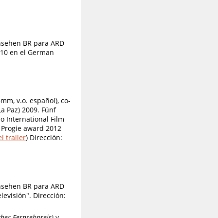
rnsehen BR para ARD
2010 en el German
mm, v.o. español), co-
a Paz) 2009. Fünf
o International Film
. Progie award 2012
l trailer
)
Dirección:
rnsehen BR para ARD
evisión". Dirección:
cher Fernsehpreis)
y