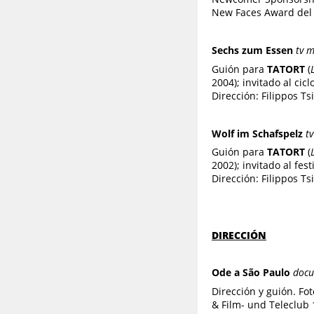
New Faces Award del 
Sechs zum Essen
tv m
Guión para
TATORT
(
2004); invitado al cic
Dirección: Filippos Ts
Wolf im Schafspelz
t
Guión para
TATORT
(
2002); invitado al fe
Dirección: Filippos Tsi
DIRECCIÓN
Ode a São Paulo
docu
Dirección y guión. Fo
& Film- und Teleclub 