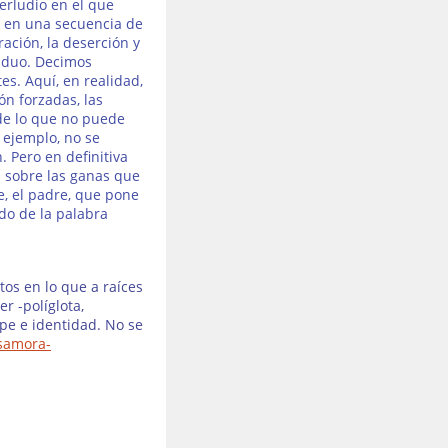
terludio en el que
a en una secuencia de
ación, la deserción y
ividuo. Decimos
es. Aquí, en realidad,
ón forzadas, las
de lo que no puede
 ejemplo, no se
. Pero en definitiva
a sobre las ganas que
e, el padre, que pone
do de la palabra
tos en lo que a raíces
r -políglota,
pe e identidad. No se
samora-