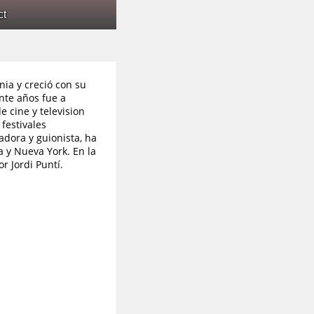
ct
ia y creció con su
inte años fue a
 cine y television
 festivales
adora y guionista, ha
a y Nueva York. En la
r Jordi Puntí.