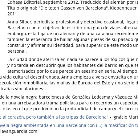
Edhasa Editorial, septiembre 2012. Traducido del alemán por 
Título original: "Die toten Gassen von Barcelona", Kiepenheuer
2011.
Anna Silber, periodista profesional y detective ocasional, llega
Barcelona con el objetivo de escribir una guía de viajes alterna
embargo, esta hija de un alemán y de una catalana recientemen
también la esperanza de hallar algunas piezas de su pasado q
construir y afirmar su identidad, para superar de este modo u
personal.
La ciudad donde aterriza en nada se parece a los tópicos que 
y no tarda en descubrir que los habitantes del barrio en que se
atemorizados por lo que parece un asesino en serie. Al tiempo
na vida cultural desenfrenada, Anna empieza a verse envuelta en 
peculación inmobiliaria, las mafias de Europa del Este y una serie 
trañas vinculaciones.
n de la novela negra barcelonesa de González Ledesma y Vázquez M
en una arrebatadora trama policíaca para ofrecernos un espectacu
s días en el que predominan la profundidad de campo y el clarosc
 al corazón, pero también a las tripas de Barcelona"
- Ignácio Mar
ovela negra ambientada en una Barcelona con (...) la masificación tu
, lavanguardia.com