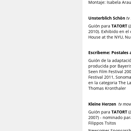
Montaje: Isabela Arau
Unsterblich Schön
tv
Guión para
TATORT
(
2010). Exhibido en el
House at the NYU, Nue
Escríbeme:
Postales
Guión de la adaptació
producida por Bayeris
Seen Film Festival 200
Festival 2011, Sonoma
en la categoria The L
Thomas Kronthaler
Kleine Herzen
tv mov
Guión para
TATORT
(
2007) - nominado para
Filippos Tsitos
Newcomer Sponsorshi