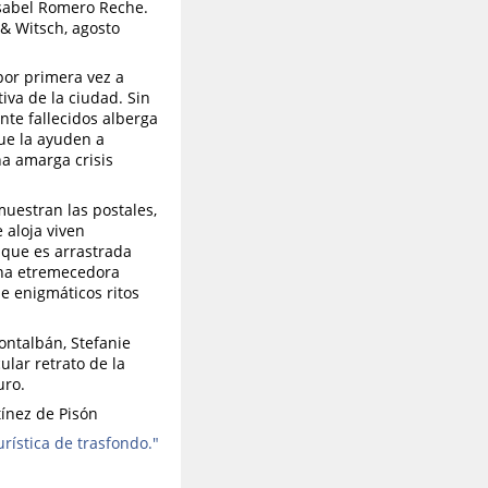
Isabel Romero Reche.
 & Witsch, agosto
 por primera vez a
tiva de la ciudad. Sin
te fallecidos alberga
ue la ayuden a
na amarga crisis
muestran las postales,
 aloja viven
 que es arrastrada
una etremecedora
de enigmáticos ritos
ontalbán, Stefanie
lar retrato de la
uro.
tínez de Pisón
rística de trasfondo."