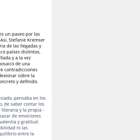
es un paseo por las
 Así, Stefanie Kremser
ia de las llegadas y
o países distintos,
ilada y a la vez
 mosaico de una
de contradicciones
flexionar sobre la
ncreto y definido.
siado, pensaba en los
, de saber contar los
iteraria y la propia -
 bazar de emociones
alentía y gratitud.
bilidad ni las
uilibrio entre la