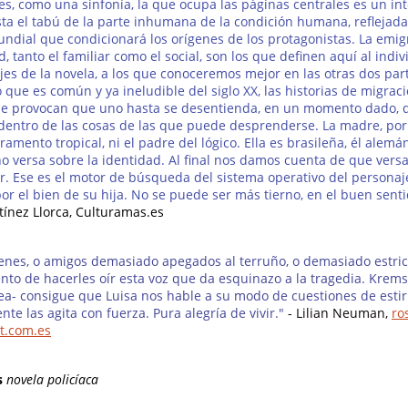
tes, como una sinfonía, la que ocupa las páginas centrales es un in
sta el tabú de la parte inhumana de la condición humana, reflejad
dial que condicionará los orígenes de los protagonistas. La emigr
ad, tanto el familiar como el social, son los que definen aquí al ind
jes de la novela, a los que conoceremos mejor en las otras dos part
 que es común y ya ineludible del siglo XX, las historias de migraci
ue provocan que uno hasta se desentienda, en un momento dado, 
dentro de las cosas de las que puede desprenderse. La madre, por
ento tropical, ni el padre del lógico. Ella es brasileña, él alemán
o versa sobre la identidad. Al final nos damos cuenta de que vers
. Ese es el motor de búsqueda del sistema operativo del personaj
or el bien de su hija. No se puede ser más tierno, en el buen senti
tínez Llorca, Culturamas.es
óvenes, o amigos demasiado apegados al terruño, o demasiado estric
ento de hacerles oír esta voz que da esquinazo a la tragedia. Kremse
a- consigue que Luisa nos hable a su modo de cuestiones de estir
nte las agita con fuerza. Pura alegría de vivir."
- Lilian Neuman,
ro
t.com.es
os
novela policíaca