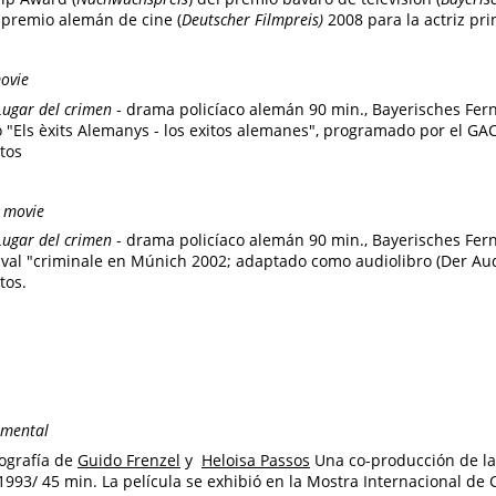
premio alemán de cine (
Deutscher Filmpreis)
2008 para la actriz pri
ovie
Lugar del crimen
- drama policíaco alemán 90 min., Bayerisches Fe
lo "Els èxits Alemanys - los exitos alemanes", programado por el GA
itos
v movie
Lugar del crimen
- drama policíaco alemán 90 min., Bayerisches Fe
stival "criminale en Múnich 2002; adaptado como audiolibro (Der Aud
tos.
mental
tografía de
Guido Frenzel
y
Heloisa Passos
Una co-producción de la
1993/ 45 min. La película se exhibió en la Mostra Internacional de