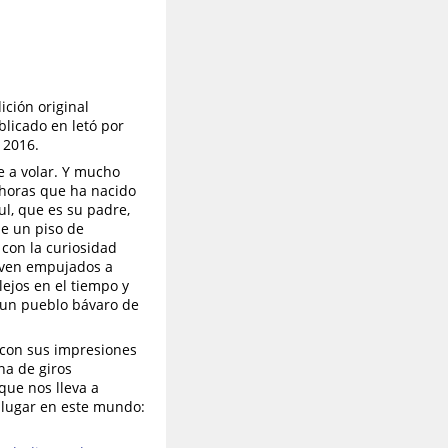
ción original
licado en letó por
 2016.
 a volar. Y mucho
 horas que ha nacido
ul, que es su padre,
de un piso de
 con la curiosidad
e ven empujados a
ejos en el tiempo y
e un pueblo bávaro de
r con sus impresiones
na de giros
que nos lleva a
 lugar en este mundo: