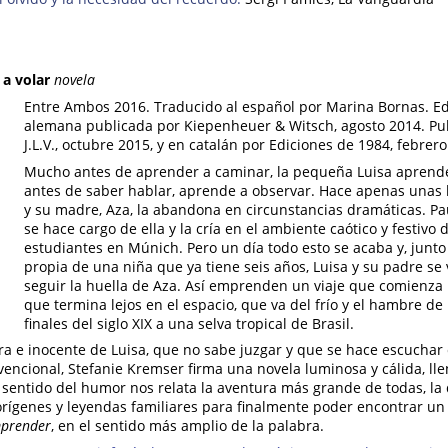
 a volar
novela
Entre Ambos 2016. Traducido al español por Marina Bornas. Edi
alemana publicada por Kiepenheuer & Witsch, agosto 2014. Pub
J.L.V., octubre 2015, y en catalán por Ediciones de 1984, febrero
Mucho antes de aprender a caminar, la pequeña Luisa aprende
antes de saber hablar, aprende a observar. Hace apenas unas
y su madre, Aza, la abandona en circunstancias dramáticas. Pa
se hace cargo de ella y la cría en el ambiente caótico y festivo 
estudiantes en Múnich. Pero un día todo esto se acaba y, junto
propia de una niña que ya tiene seis años, Luisa y su padre s
seguir la huella de Aza. Así emprenden un viaje que comienza l
que termina lejos en el espacio, que va del frío y el hambre d
finales del siglo XIX a una selva tropical de Brasil.
ara e inocente de Luisa, que no sabe juzgar y que se hace escucha
encional, Stefanie Kremser firma una novela luminosa y cálida, lle
sentido del humor nos relata la aventura más grande de todas, la 
orígenes y leyendas familiares para finalmente poder encontrar un
prender
, en el sentido más amplio de la palabra.